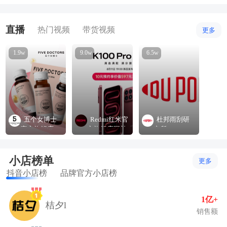
直播
热门视频
带货视频
更多
1.9w
9.0w
6.5w
五个女博士
Redmi红米官
杜邦雨刮研
官方旗舰店
方旗舰店国补
究所
号
小店榜单
更多
抖音小店榜
品牌官方小店榜
1亿+
桔夕l
销售额