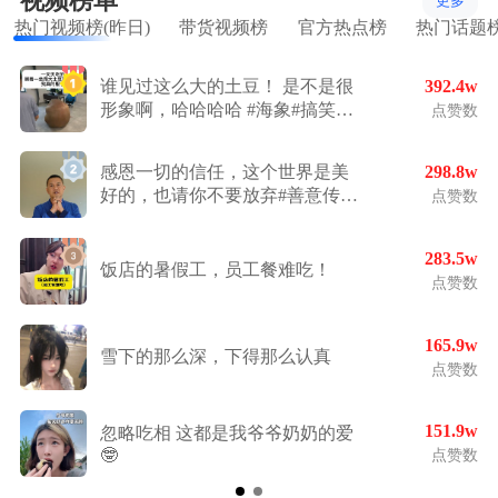
视频榜单
更多
热门视频榜(昨日)
带货视频榜
官方热点榜
热门话题
谁见过这么大的土豆！ 是不是很
392.4w
形象啊，哈哈哈哈 #海象#搞笑动
点赞数
物#抽象动物#大胡子海象
感恩一切的信任，这个世界是美
298.8w
好的，也请你不要放弃#善意传递
点赞数
时刻 #正能量内容分享 #爱心传递
日常
283.5w
饭店的暑假工，员工餐难吃！
点赞数
165.9w
雪下的那么深，下得那么认真
点赞数
151.9w
忽略吃相 这都是我爷爷奶奶的爱
🤓
点赞数