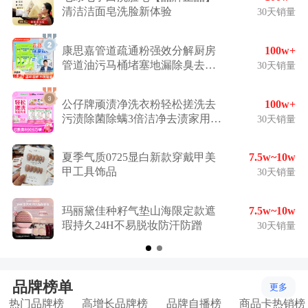
清洁洁面皂洗脸新体验
30天销量
康思嘉管道疏通粉强效分解厨房
100w+
管道油污马桶堵塞地漏除臭去飞
30天销量
虫
公仔牌顽渍净洗衣粉轻松搓洗去
100w+
污渍除菌除螨3倍洁净去渍家用去
30天销量
黄
夏季气质0725显白新款穿戴甲美
7.5w~10w
甲工具饰品
30天销量
玛丽黛佳种籽气垫山海限定款遮
7.5w~10w
瑕持久24H不易脱妆防汗防蹭
30天销量
品牌榜单
更多
热门品牌榜
高增长品牌榜
品牌自播榜
商品卡热销榜