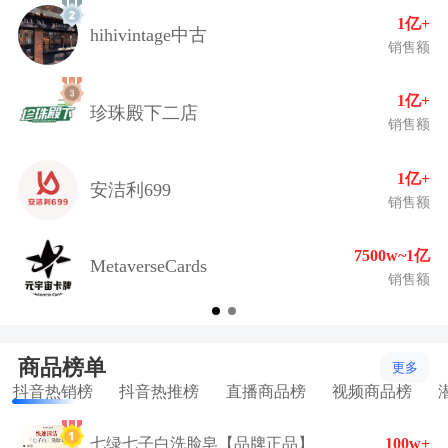
1亿+
hihivintage中古
销售额
1亿+
珍珠殿下二店
销售额
1亿+
安洁利699
销售额
7500w~1亿
MetaverseCards
销售额
商品榜单
更多
抖音热销榜
抖音热推榜
直播商品榜
视频商品榜
七绿七子白洗脸皂【品牌正品】
100w+