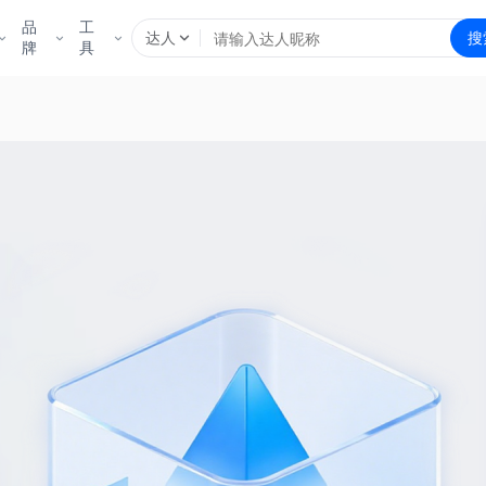
品
工
达人
搜
牌
具