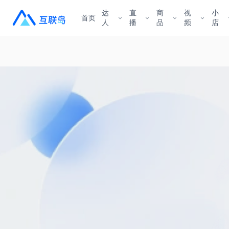
达
直
商
视
小
首页
人
播
品
频
店