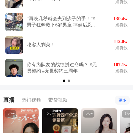
点赞数
“再晚几秒就会夹到孩子的手！”#
130.4w
男子狂奔救下6岁男童 摔倒后忍痛
点赞数
起身的一幕，看得心疼……谢谢
你，好心人！（总台记者 谢元森
112.0w
于晓洋）
吃客人剩菜！
点赞数
你有为队友的战绩拼过命吗？ #无
107.1w
畏契约 #无畏契约三周年
点赞数
直播
热门视频
带货视频
更多
3.7w
5.6w
5.0w
1.6w