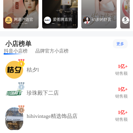
网易严选官
爱图腾直营
43岁的舒言
方旗舰店
店
官
小店榜单
更多
抖音小店榜
品牌官方小店榜
1亿+
桔夕l
销售额
1亿+
珍珠殿下二店
销售额
1亿+
hihivintage精选饰品店
销售额