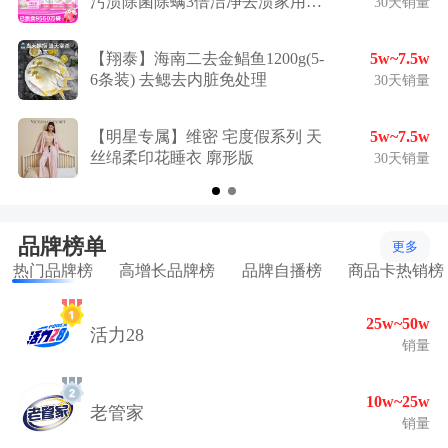
污渍除菌除螨3倍洁净去渍家用去
30天销量
黄
【翔泰】海南二去金鲳鱼1200g(5-
5w~7.5w
6条装) 去鳃去内脏免处理
30天销量
【明星专属】维密 宅度假系列 天
5w~7.5w
丝绵柔印花睡衣 廓形版
30天销量
品牌榜单
更多
热门品牌榜
高增长品牌榜
品牌自播榜
商品卡热销榜
25w~50w
活力28
销量
10w~25w
老管家
销量