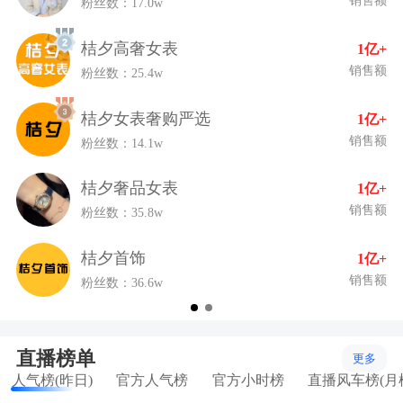
销售额
粉丝数：17.0w
桔夕高奢女表
1亿+
销售额
粉丝数：25.4w
桔夕女表奢购严选
1亿+
销售额
粉丝数：14.1w
桔夕奢品女表
1亿+
销售额
粉丝数：35.8w
桔夕首饰
1亿+
销售额
粉丝数：36.6w
直播榜单
更多
人气榜(昨日)
官方人气榜
官方小时榜
直播风车榜(月