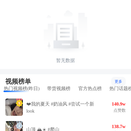
暂无数据
视频榜单
更多
热门视频榜(昨日)
带货视频榜
官方热点榜
热门话题
140.9w
❤️我的夏天 #奶油风 #尝试一个新
点赞数
look
138.7w
山顶 🏔️☀️ #爬山