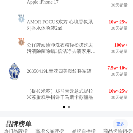
Apple iPhone 17
30天销量
AMOR FOCUS东方·心境香氛系
10w~25w
列香水体验装2ml
30天销量
公仔牌顽渍净洗衣粉轻松搓洗去
100w+
污渍除菌除螨3倍洁净去渍家用去
30天销量
黄
7.5w~10w
26350419L青花四美图纹将军罐
30天销量
（提拉米苏）郑马青云意式提拉
10w~25w
米苏蛋糕手指饼干马斯卡彭甜品
30天销量
品牌榜单
更多
热门品牌榜
高增长品牌榜
品牌自播榜
商品卡热销榜