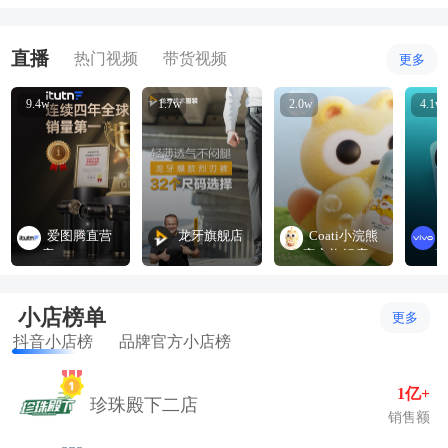
直播
热门视频
带货视频
更多
9.4w
1.7w
2.0w
4.1w
爱图腾直营
龙牙旗舰店
Coati小浣熊
店
官方旗舰店
直
小店榜单
更多
抖音小店榜
品牌官方小店榜
1亿+
珍珠殿下二店
销售额