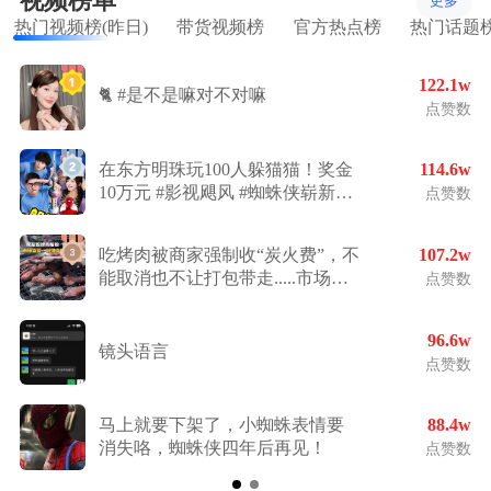
视频榜单
更多
热门视频榜(昨日)
带货视频榜
官方热点榜
热门话题
122.1w
🐈 #是不是嘛对不对嘛
点赞数
在东方明珠玩100人躲猫猫！奖金
114.6w
10万元 #影视飓风 #蜘蛛侠崭新之
点赞数
日 #超能演剧场2026 #自制综艺 #
未来导演扶持计划
吃烤肉被商家强制收“炭火费”，不
107.2w
能取消也不让打包带走.....市场监
点赞数
管部门快速介入核查：店家涉嫌
变相强制交易，已责令退还不合
96.6w
理收费项目。@乌鲁木齐高新区
镜头语言
点赞数
市场监管@李三博
马上就要下架了，小蜘蛛表情要
88.4w
消失咯，蜘蛛侠四年后再见！
点赞数