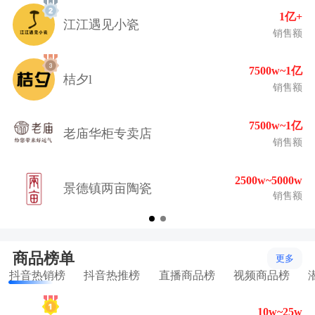
1亿+
江江遇见小瓷
销售额
7500w~1亿
桔夕l
销售额
7500w~1亿
老庙华柜专卖店
销售额
2500w~5000w
景德镇两亩陶瓷
销售额
商品榜单
更多
抖音热销榜
抖音热推榜
直播商品榜
视频商品榜
10w~25w